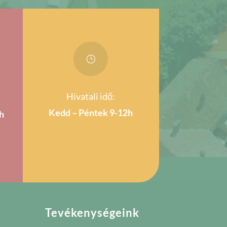
}
Hivatali idő:
Kedd – Péntek 9-12h
h
Tevékenységeink