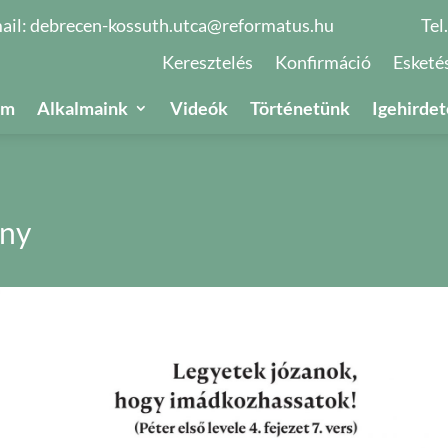
ail:
debrecen-kossuth.utca@reformatus.hu
Tel
Keresztelés
Konfirmáció
Esketé
um
Alkalmaink
Videók
Történetünk
Igehirdet
ény