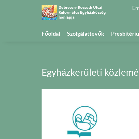
Em
Főoldal
Szolgálattevők
Presbitéri
Egyházkerületi közlem