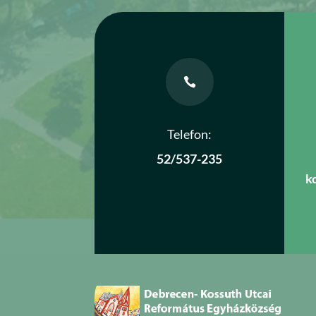

Telefon:
52/537-235
k