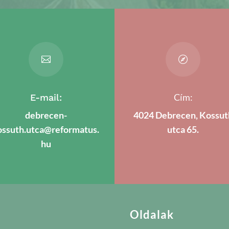


Cím:
E-mail:
debrecen-
4024 Debrecen, Kossut
ossuth.utca@reformatus.
utca 65.
hu
Oldalak