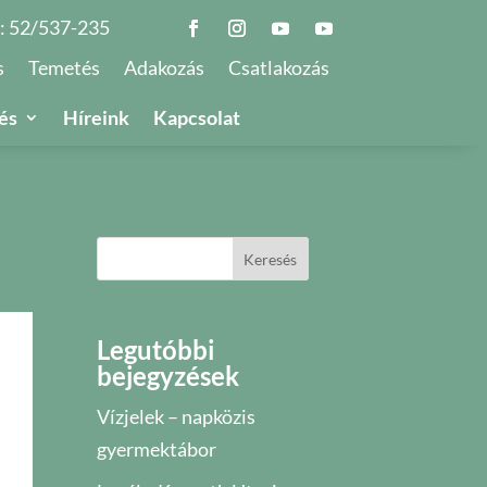
.:
52/537-235
s
Temetés
Adakozás
Csatlakozás
és
Híreink
Kapcsolat
Keresés
Legutóbbi
bejegyzések
Vízjelek – napközis
gyermektábor