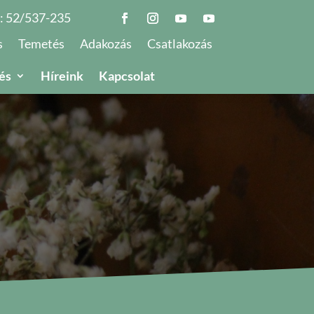
.:
52/537-235
s
Temetés
Adakozás
Csatlakozás
és
Híreink
Kapcsolat