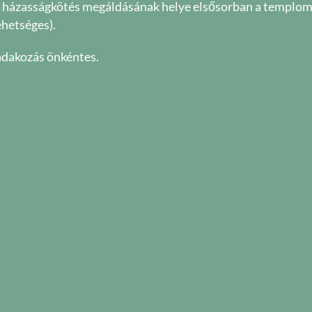
 házasságkötés megáldásának helye elsősorban a templom (
ehetséges).
adakozás önkéntes.