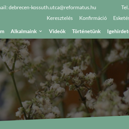
ail:
debrecen-kossuth.utca@reformatus.hu
Tel
Keresztelés
Konfirmáció
Esketé
um
Alkalmaink
Videók
Történetünk
Igehirdet