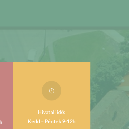
}
Hivatali idő:
Kedd – Péntek 9-12h
h