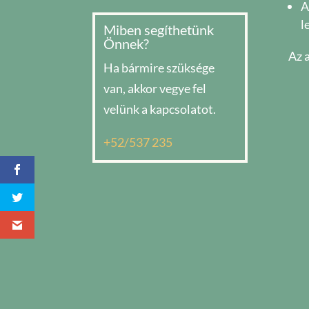
A
l
Miben segíthetünk
Önnek?
Az 
Ha bármire szüksége
van, akkor vegye fel
velünk a kapcsolatot.
+52/537 235