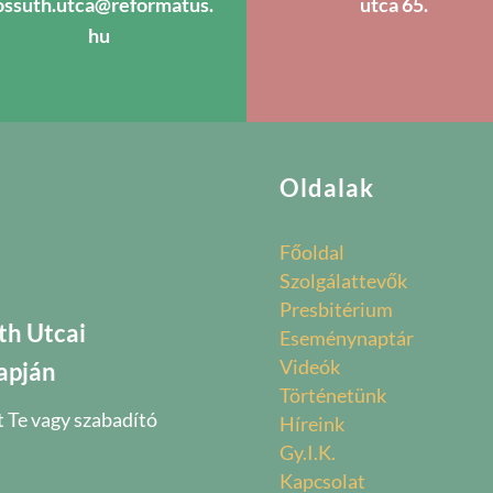
ossuth.utca@reformatus.
utca 65.
hu
Oldalak
Főoldal
Szolgálattevők
Presbitérium
th Utcai
Eseménynaptár
Videók
apján
Történetünk
t Te vagy szabadító
Híreink
Gy.I.K.
Kapcsolat