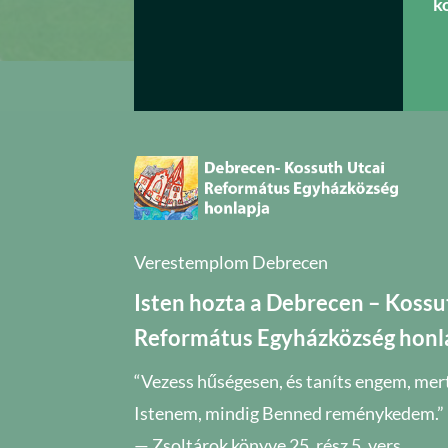
k
Verestemplom Debrecen
Isten hozta a Debrecen – Kossu
Református Egyházközség honl
“Vezess hűségesen, és taníts engem, mer
Istenem, mindig Benned reménykedem.”
— Zsoltárok könyve 25. rész 5. vers