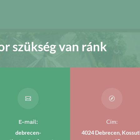
or szükség van ránk


Cím:
E-mail:
debrecen-
4024 Debrecen, Kossut