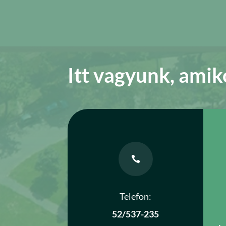
Itt vagyunk, amik

Telefon:
52/537-235