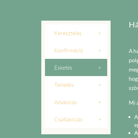
Há
Keresztelés
Konfirmáció
A h
pol
Esketés
meg
hog
Temetés
szöv
Adakozás
Mi 
A
Csatlakozás
e
A