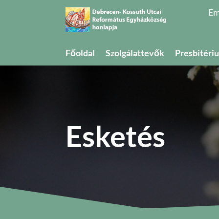
Em
Főoldal
Szolgálattevők
Presbitéri
Esketés