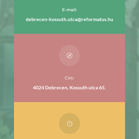
E-mail:
debrecen-kossuth.utca@reformatus.hu

Cím:
4024 Debrecen, Kossuth utca 65.
}