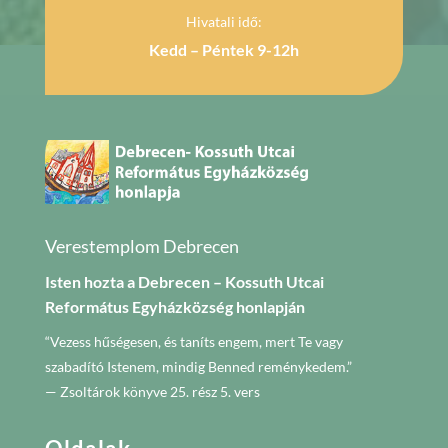
Hivatali idő:
Kedd – Péntek 9-12h
Verestemplom Debrecen
Isten hozta a Debrecen – Kossuth Utcai
Református Egyházközség honlapján
“Vezess hűségesen, és taníts engem, mert Te vagy
szabadító Istenem, mindig Benned reménykedem.”
— Zsoltárok könyve 25. rész 5. vers