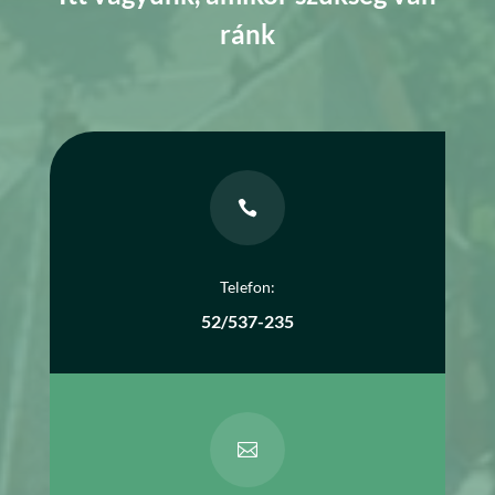
ránk

Telefon:
52/537-235
