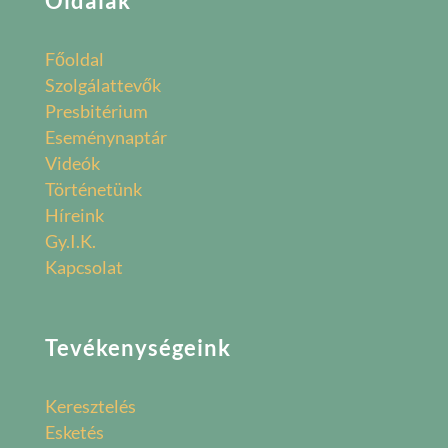
Oldalak
Főoldal
Szolgálattevők
Presbitérium
Eseménynaptár
Videók
Történetünk
Híreink
Gy.I.K.
Kapcsolat
Tevékenységeink
Keresztelés
Esketés