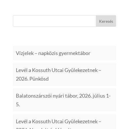
Hirdetett ige 2010
Keresés
Legutóbbi bejegyzések
Vízjelek – napközis gyermektábor
Levél a Kossuth Utcai Gyülekezetnek –
2026. Pünkösd
Balatonszárszói nyári tábor, 2026. július 1-
5.
Levél a Kossuth Utcai Gyülekezetnek –