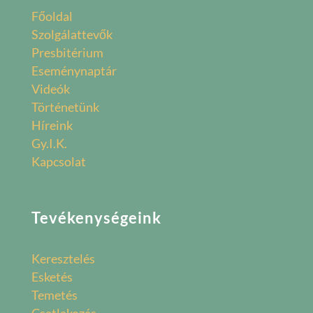
Főoldal
Szolgálattevők
Presbitérium
Eseménynaptár
Videók
Történetünk
Híreink
Gy.I.K.
Kapcsolat
Tevékenységeink
Keresztelés
Esketés
Temetés