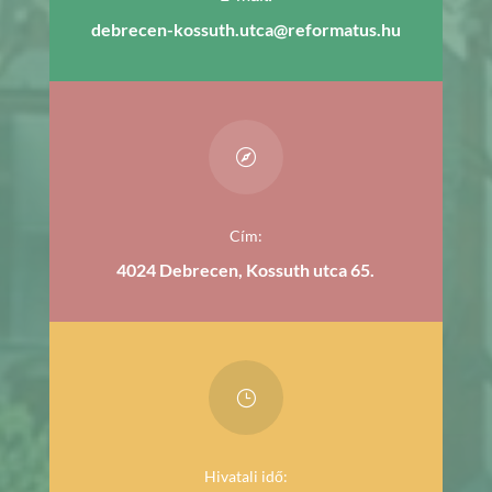
debrecen-kossuth.utca@reformatus.hu

Cím:
4024 Debrecen, Kossuth utca 65.
}
Hivatali idő: