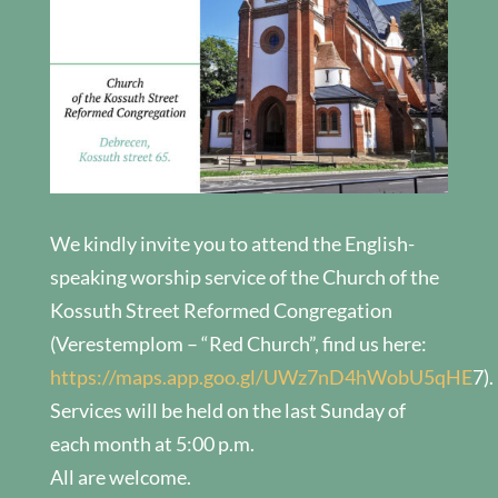
We kindly invite you to attend the English-
speaking worship service of the Church of the
Kossuth Street Reformed Congregation
(Verestemplom – “Red Church”, find us here:
https://maps.app.goo.gl/UWz7nD4hWobU5qHE
7).
Services will be held on the last Sunday of
each month at 5:00 p.m.
All are welcome.