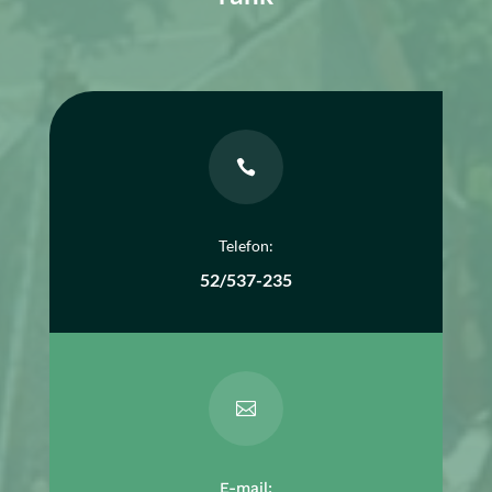

Telefon:
52/537-235

E-mail: