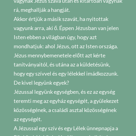
vágynak Jézus szava után és kitartóan vágynak
rá, meghallják a hangját.
Akkor értjük a másik szavát, ha nyitottak
vagyunk arra, aki ő. Éppen Jézusban van jelen
Isten ebben a világban úgy, hogy azt
mondhatjuk: ahol Jézus, ott az Isten országa.
Jézus mennybemenetele előtt azt kérte
tanítványaitól, és utána az a küldetésünk,
hogy egy szívvel és egy lélekkel imádkozzunk.
De kivel legyünk egyek?
Jézussal legyünk egységben, és ez az egység
teremti meg az egyház egységét, a gyülekezet
közösségének, a családi asztal közösségének
az egységét.
A Jézussal egy szív és egy Lélek ünnepnapja a