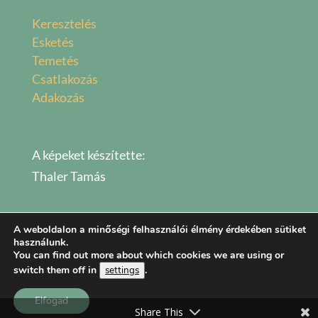
Keresztelés
Esketés
Temetés
Csatlakozás
Adakozás
A képeket készítette:
Thaler Tamás
A weboldalon a minőségi felhasználói élmény érdekében sütiket
használunk.
You can find out more about which cookies we are using or
switch them off in
.
settings
Copyright © 2026 Verestemplom
Elfogad
Share This