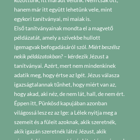
közöttünk, itt maradt velünk. Nem csak ott,
hanem már itt együtt lehetünk vele, mint
egykori tanítványai, mi maiak is.
Első tanítványainak mondta el a magvető
példázatát, amely a szívekbe hullott
igemagvak befogadásáról szól.
Miért beszélsz
nekik példázatokban?
– kérdezik Jézust a
tanítványai. Azért, mert nem mindenkinek
adatik meg, hogy értse az Igét. Jézus válasza
igazságtalannak tűnhet, hogy miért van az,
hogy akad, aki néz, de nem lát, hall, de nem ért.
Éppen itt, Pünkösd kapujában azonban
világossá lesz ez az Ige: a Lélek nyitja meg a
szemeit és a füleit azoknak, akik szeretnék,
akik igazán szeretnék látni Jézust, akik