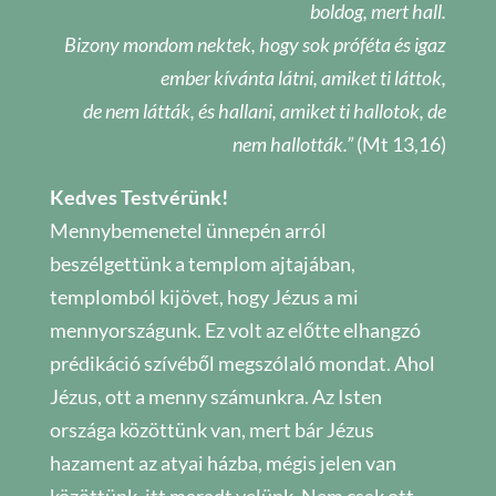
boldog, mert hall.
Bizony mondom nektek, hogy sok próféta és igaz
ember kívánta látni, amiket ti láttok,
de nem látták, és hallani, amiket ti hallotok, de
nem hallották.”
(Mt 13,16)
Kedves Testvérünk!
Mennybemenetel ünnepén arról
beszélgettünk a templom ajtajában,
templomból kijövet, hogy Jézus a mi
mennyországunk. Ez volt az előtte elhangzó
prédikáció szívéből megszólaló mondat. Ahol
Jézus, ott a menny számunkra. Az Isten
országa közöttünk van, mert bár Jézus
hazament az atyai házba, mégis jelen van