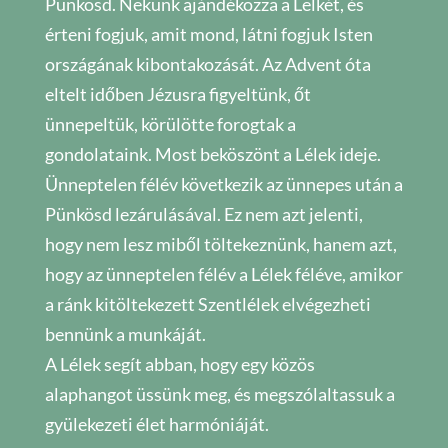
Pünkösd. Nekünk ajándékozza a Lelkét, és
érteni fogjuk, amit mond, látni fogjuk Isten
országának kibontakozását. Az Advent óta
eltelt időben Jézusra figyeltünk, őt
ünnepeltük, körülötte forogtak a
gondolataink. Most beköszönt a Lélek ideje.
Ünneptelen félév következik az ünnepes után a
Pünkösd lezárulásával. Ez nem azt jelenti,
hogy nem lesz miből töltekeznünk, hanem azt,
hogy az ünneptelen félév a Lélek féléve, amikor
a ránk kitöltekezett Szentlélek elvégezheti
bennünk a munkáját.
A Lélek segít abban, hogy egy közös
alaphangot üssünk meg, és megszólaltassuk a
gyülekezeti élet harmóniáját.