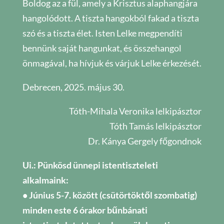
Boldog az a fül, amely a Krisztus alaphangjára
hangolódott. A tiszta hangokból fakad a tiszta
szó és a tiszta élet. Isten Lelke megpendíti
bennünk saját hangunkat, és összehangol
önmagával, ha hívjuk és várjuk Lelke érkezését.
Debrecen, 2025. május 30.
Tóth-Mihala Veronika lelkipásztor
Tóth Tamás lelkipásztor
Dr. Kánya Gergely főgondnok
Ui.: Pünkösd ünnepi istentiszteleti
alkalmaink:
• Június 5-7. között (csütörtöktől szombatig)
minden este 6 órakor bűnbánati