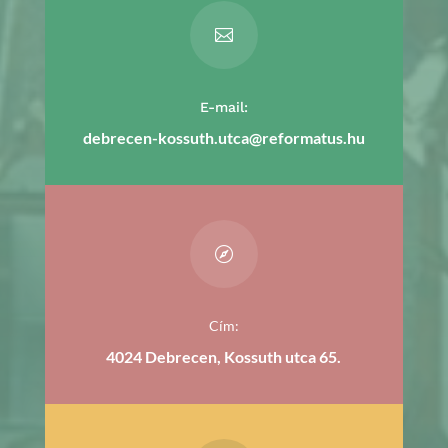

E-mail:
debrecen-kossuth.utca@reformatus.hu

Cím:
4024 Debrecen, Kossuth utca 65.