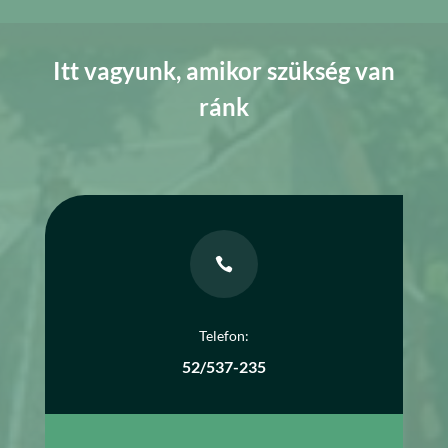
Itt vagyunk, amikor szükség van
ránk

Telefon:
52/537-235