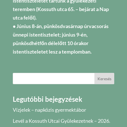
istentiszteletet tartunk a gyülekezeti
teremben (Kossuth utca 65. – bejárat a Nap
utca felől).
• Június 8-án, pünkösdvasárnap úrvacsorás
ünnepi istentisztelet; június 9-én,
pünkösdhétfőn délelőtt 10 órakor
istentiszteletet lesz a templomban.
Keresés
Legutóbbi bejegyzések
Vízjelek – napközis gyermektábor
Levél a Kossuth Utcai Gyülekezetnek – 2026.