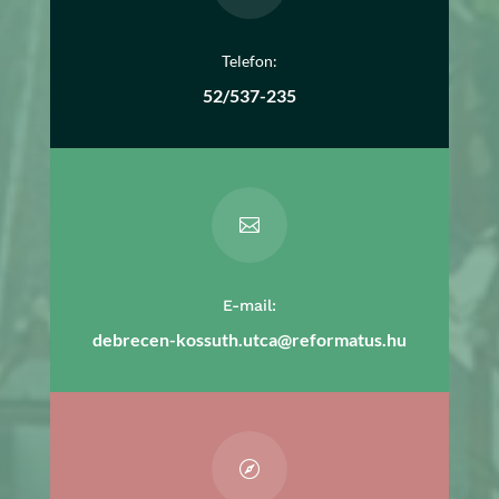
Telefon:
52/537-235

E-mail:
debrecen-kossuth.utca@reformatus.hu
