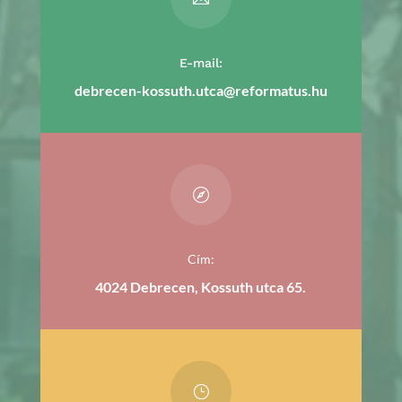
E-mail:
debrecen-kossuth.utca@reformatus.hu

Cím:
4024 Debrecen, Kossuth utca 65.
}