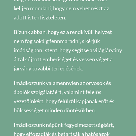
kelljen mondani, hogy nem vehet részt az
adott istentiszteleten.
Bízunk abban, hogy ez a rendkívüli helyzet
nem fog sokáig fennmaradni, s kérjük
imádságban Istent, hogy segítse a világjárvány
által sújtott emberiséget és vessen véget a
járvány további terjedésének.
Imádkozzunk valamennyien az orvosok és
ápolók szolgálatáért, valamint felelős
vezetőinkért, hogy felülről kapjanak erőt és
bölcsességet minden döntésükben.
Imádkozzunk népünk fegyelmezettségéért,
hogy elfogadják és betartsák a hatóságok