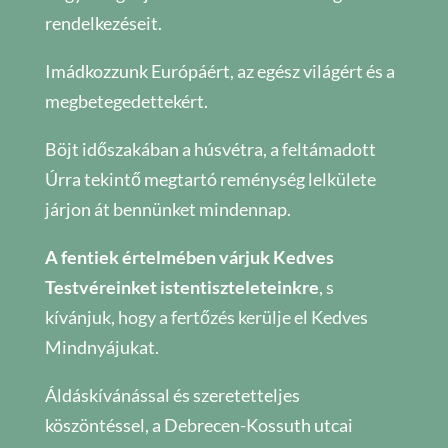
rendelkezéseit.
Imádkozzunk Európáért, az egész világért és a
megbetegedettekért.
Böjt időszakában a húsvétra, a feltámadott
Úrra tekintő megtartó reménység lelkülete
járjon át bennünket mindennap.
A fentiek értelmében várjuk Kedves
Testvéreinket istentiszteleteinkre
, s
kívánjuk, hogy a fertőzés kerülje el Kedves
Mindnyájukat.
Áldáskívánással és szeretetteljes
köszöntéssel, a Debrecen-Kossuth utcai