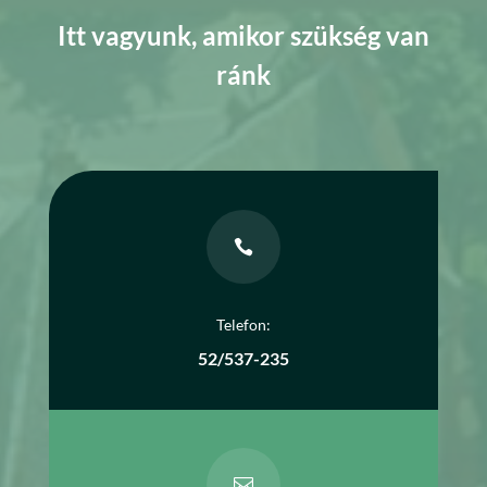
Itt vagyunk, amikor szükség van
ránk

Telefon:
52/537-235
