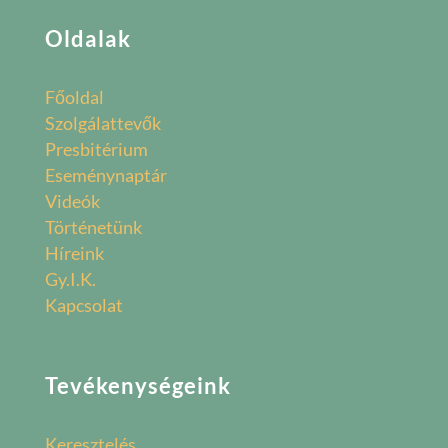
Oldalak
Főoldal
Szolgálattevők
Presbitérium
Eseménynaptár
Videók
Történetünk
Híreink
Gy.I.K.
Kapcsolat
Tevékenységeink
Keresztelés