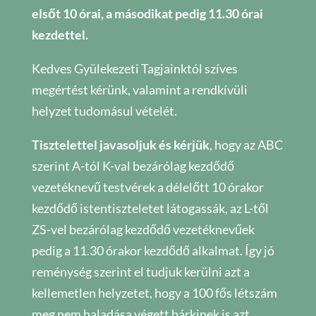
elsőt 10 órai, a másodikat pedig 11.30 órai
kezdettel.
Kedves Gyülekezeti Tagjainktól szíves
megértést kérünk, valamint a rendkívüli
helyzet tudomásul vételét.
Tisztelettel javasoljuk és kérjük
, hogy az ABC
szerint A-tól K-val bezárólag kezdődő
vezetéknevű testvérek a délelőtt 10 órakor
kezdődő istentiszteletet látogassák, az L-től
ZS-vel bezárólag kezdődő vezetéknevűek
pedig a 11.30 órakor kezdődő alkalmat. Így jó
reménység szerint el tudjuk kerülni azt a
kellemetlen helyzetet, hogy a 100 fős létszám
meg nem haladása végett bárkinek is azt