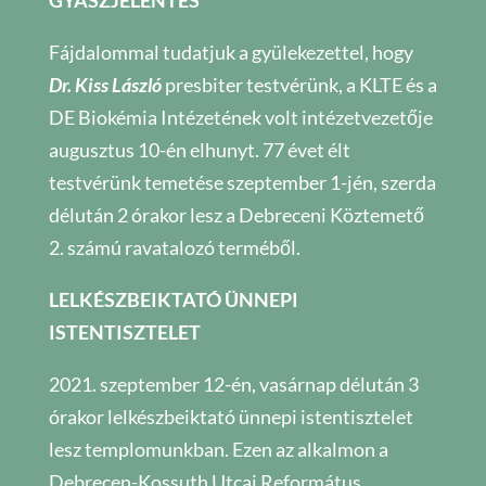
GYÁSZJELENTÉS
Fájdalommal tudatjuk a gyülekezettel, hogy
Dr. Kiss László
presbiter testvérünk, a KLTE és a
DE Biokémia Intézetének volt intézetvezetője
augusztus 10-én elhunyt. 77 évet élt
testvérünk temetése szeptember 1-jén, szerda
délután 2 órakor lesz a Debreceni Köztemető
2. számú ravatalozó terméből.
LELKÉSZBEIKTATÓ ÜNNEPI
ISTENTISZTELET
2021. szeptember 12-én, vasárnap délután 3
órakor lelkészbeiktató ünnepi istentisztelet
lesz templomunkban. Ezen az alkalmon a
Debrecen-Kossuth Utcai Református