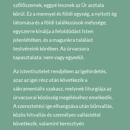
szőlőszemek, eggyé lesznek az Úr asztala
körül. Ez a mennyei és földi egység, a nyitott ég
látomása és a földi találkozások mélysége,
egyszerre kínálja a feloldódást Isten
jelenlétében, és a magunkra találást
testvéreink körében. Az úrvacsora
tapasztalata: nem vagy egyedül.
Az istentisztelet rendjében az igehirdetés,
azaz az igei rész után következik a
sákramentális szakasz, melynek liturgiája az
úrvacsorai közösség megéléséhez emelkedik.
A szereztetési ige elhangzása után bűnvallás,
közös hitvallás és személyes vallástétel
következik, valamint keresztyén