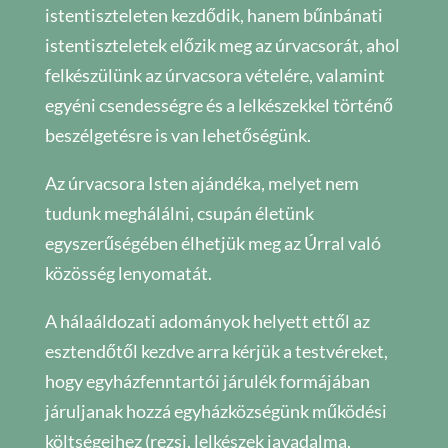
istentiszteleten kezdődik, hanem bűnbánati
istentiszteletek előzik meg az úrvacsorát, ahol
felkészülünk az úrvacsora vételére, valamint
egyéni csendességre és a lelkészekkel történő
beszélgetésre is van lehetőségünk.
Az úrvacsora Isten ajándéka, melyet nem
tudunk meghálálni, csupán életünk
egyszerűségében élhetjük meg az Úrral való
közösség lenyomatát.
A hálaáldozati adományok helyett ettől az
esztendőtől kezdve arra kérjük a testvéreket,
hogy egyházfenntartói járulék formájában
járuljanak hozzá egyházközségünk működési
költségeihez (rezsi, lelkészek javadalma,