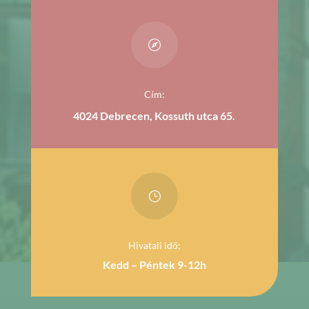

Cím:
4024 Debrecen, Kossuth utca 65.
}
Hivatali idő:
Kedd – Péntek 9-12h