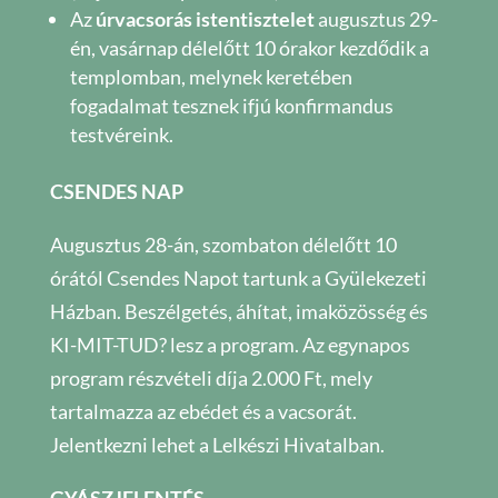
Az
úrvacsorás istentisztelet
augusztus 29-
én, vasárnap délelőtt 10 órakor kezdődik a
templomban, melynek keretében
fogadalmat tesznek ifjú konfirmandus
testvéreink.
CSENDES NAP
Augusztus 28-án, szombaton délelőtt 10
órától Csendes Napot tartunk a Gyülekezeti
Házban. Beszélgetés, áhítat, imaközösség és
KI-MIT-TUD? lesz a program. Az egynapos
program részvételi díja 2.000 Ft, mely
tartalmazza az ebédet és a vacsorát.
Jelentkezni lehet a Lelkészi Hivatalban.