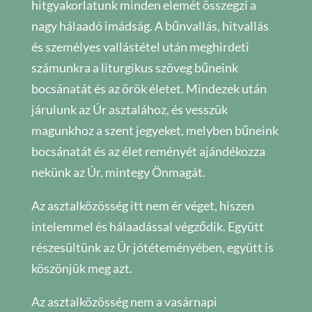
hitgyakorlatunk minden elemét összegzi a
nagy hálaadó imádság. A bűnvallás, hitvallás
és személyes vallástétel után meghirdeti
számunkra a liturgikus szöveg bűneink
bocsánatát és az örök életet. Mindezek után
járulunk az Úr asztalához, és vesszük
magunkhoz a szent jegyeket, melyben bűneink
bocsánatát és az élet reményét ajándékozza
nekünk az Úr, mintegy Önmagát.
Az asztalközösség itt nem ér véget, hiszen
intelemmel és hálaadással végződik. Együtt
részesültünk az Úr jótéteményében, együtt is
köszönjük meg azt.
Az asztalközösség nem a vasárnapi