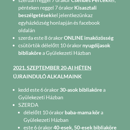
szerdán reggel 7 órakor
Csendes Percek
kel,
pénteken reggel 7 órakor
Kisasztali
beszélgetések
kel jelentkezünkaz
egyházközség honlapján és facebook
oldalán
szerda este 8 órakor
ONLINE imaközösség
csütörtök délelőtt 10 órakor
nyugdíjasok
bibliaköre
a Gyülekezeti Házban
2021. SZEPTEMBER 20-AI HÉTEN
ÚJRAINDULÓ ALKALMAINK
kedd este 6 órakor
30-asok bibliaköre
a
Gyülekezeti Házban
SZERDA
délelőtt 10 órakor
baba-mama kör
a
Gyülekezeti Házban
este 6 órakor
40-esek, 50-esek bibliaköre