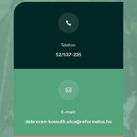

Telefon:
52/537-235

E-mail:
debrecen-kossuth.utca@reformatus.hu