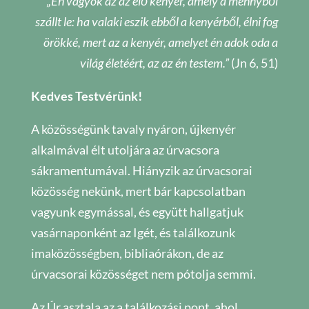
„Én vagyok az az élő kenyér, amely a mennyből
szállt le: ha valaki eszik ebből a kenyérből, élni fog
örökké, mert az a kenyér, amelyet én adok oda a
világ életéért, az az én testem.”
(Jn 6, 51)
Kedves Testvérünk!
A közösségünk tavaly nyáron, újkenyér
alkalmával élt utoljára az úrvacsora
sákramentumával. Hiányzik az úrvacsorai
közösség nekünk, mert bár kapcsolatban
vagyunk egymással, és együtt hallgatjuk
vasárnaponként az Igét, és találkozunk
imaközösségben, bibliaórákon, de az
úrvacsorai közösséget nem pótolja semmi.
Az Úr asztala az a találkozási pont, ahol