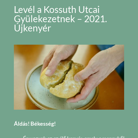
Levél a Kossuth Utcai
Gyülekezetnek – 2021.
Újkenyér
Áldás! Békesség!