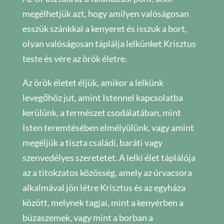
megélhetjük azt, hogy amilyen valóságosan
esszük szánkkal a kenyeret és isszuk a bort,
olyan valóságosan táplálja lelkünket Krisztus
teste és vére az örök életre.
Az örök életet éljük, amikor a lelkünk
levegőhöz jut, amint Istennel kapcsolatba
kerülünk, a természet csodálatában, mint
Isten teremtésében elmélyülünk, vagy amint
megéljük a tiszta családi, baráti vagy
szenvedélyes szeretetet. A lelki élet táplálója
az a titokzatos közösség, amely az úrvacsora
alkalmával jön létre Krisztus és az egyháza
között, melynek tagjai, mint a kenyérben a
búzaszemek, vagy mint a borban a