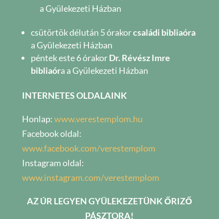
a Gyülekezeti Házban
csütörtök délután 5 órakor
családi bibliaóra
a Gyülekezeti Házban
péntek este 6 órakor
Dr. Révész Imre
bibliaór
a a Gyülekezeti Házban
INTERNETES OLDALAINK
Honlap:
www.verestemplom.hu
Facebook oldal:
www.facebook.com/verestemplom
Instagram oldal:
www.instagram.com/verestemplom
AZ ÚR LEGYEN GYÜLEKEZETÜNK ŐRIZŐ
PÁSZTORA!