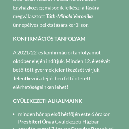
Egyházközség második lelkészi állására
megválasztott
Tóth-Mihala Veronika
ünnepélyes beiktatására kerül sor.
KONFIRMÁCIÓS TANFOLYAM
A 2021/22-es konfirmációi tanfolyamot
október elején indítjuk. Minden 12. életévét
betöltött gyermek jelentkezését várjuk.
Jelentkezni a fejlécben feltüntetett
elérhetőségeinken lehet!
GYÜLEKEZETI ALKALMAINK
minden hónap első hétfőjén este 6 órakor
Presbiteri Óra
a Gyülekezeti Házban