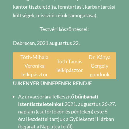
kántor tiszteletdíja, fenntartási, karbantartási
költségek, missziói célok támogatása).
Testvéri köszöntéssel:
Debrecen, 2021 augusztus 22.
Tóth-Mihala
Dr. Kánya
Tóth Tamás
Veronika
Gergely
lelkipásztor
lelkipásztor
gondnok
ÚJKENYÉR ÜNNEPÉNEK RENDJE
Az úrvacsorára felkészítő
bűnbánati
istentiszteleteinket
2021. augusztus 26-27.
napjain (csütörtökön és pénteken) este 6
órai kezdettel tartjuk a Gyülekezeti Házban
(bejárat a Nap utca felől).