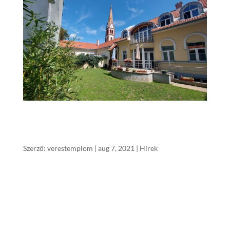
PROGRAMVÁLTOZÁS! Csendes Napok helyett
Csendes Napot tartunk – Felelősséggel a
közösségünkért
Szerző:
verestemplom
|
aug 7, 2021
|
Hírek
Csendes Napok helyett Csendes Napot
tartunk augusztus 28-án, szombaton délelőtt
10 órától a Gyülekezeti Házunkban.
Beszélgetés, áhítat, imaközösség és KI-MIT-