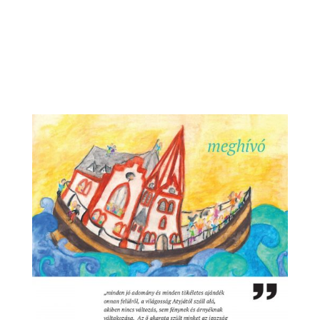
ebből a kenyérből, élni fog örökké, mert az a
kenyér, amelyet én adok oda a világ életéért, az
az én testem.” (Jn 6, 51) Kedves Testvérünk! A
közösségünk tavaly nyáron, újkenyér...