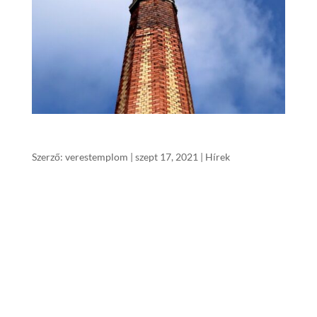
Istentiszteleti alkalmaink – 2021. szeptember
Szerző:
verestemplom
|
szept 17, 2021
|
Hírek
2021-ben szeretnénk közzé tenni minden
hónap elején az istentiszteletek tervezett
menetét, milyen Igéket szeretnénk felolvasni
(hirdetni), ahogyan a Római levélben Pál is
mondja: „azért a hit hallásból van, a hallás
pedig Isten igéje által” (Róm 10,17), és