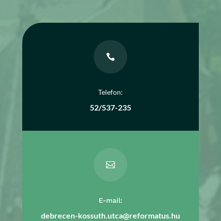

Telefon:
52/537-235

E-mail:
debrecen-kossuth.utca@reformatus.hu