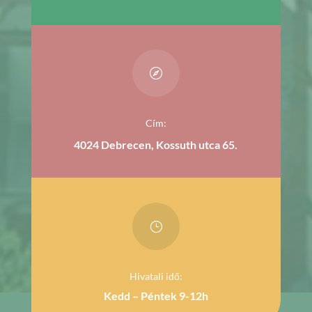

Cím:
4024 Debrecen, Kossuth utca 65.
}
Hivatali idő:
Kedd – Péntek 9-12h