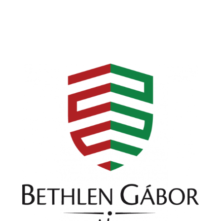
TUD? lesz a program. Mivel csak egynapos
lesz a program, ezért a részvételi díj 2.000 Ft,
mely tartalmazza az...