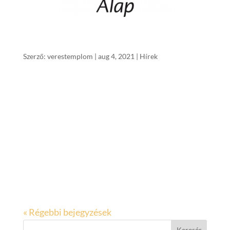
A Debrecen-Kossuth Utcai Református
Egyházközség gyülekezeti házának felújítása
Szerző:
verestemplom
|
aug 4, 2021
|
Hírek
Támogatás azonosító száma: EGYH-KCP-17-
P-0169 Szakmai részfeladat: Debrecen-
Kossuth Utcai Református Egyházközség
gyülekezeti házának felújítása Szakmai
részfeladat támogatási összeg: 30.000.000 Ft
A gyülekezeti ház felújításának építészeti-
műszaki tervezői feladatait...
« Régebbi bejegyzések
Keresés