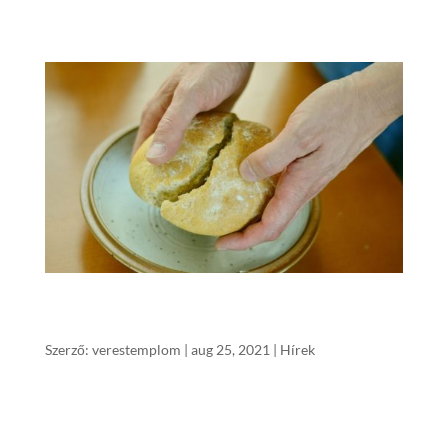
magyarázni,...
Levél a Kossuth Utcai Gyülekezetnek – 2021.
Újkenyér
Szerző:
verestemplom
|
aug 25, 2021
|
Hírek
Áldás! Békesség! „Én vagyok az az élő kenyér,
amely a mennyből szállt le: ha valaki eszik